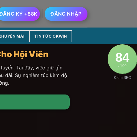
ĐĂNG KÝ +88K
ĐĂNG NHẬP
KHUYẾN MÃI
TIN TỨC OKWIN
ho Hội Viên
84
/ 100
tuyến. Tại đây, việc giữ gìn
âu dài. Sự nghiêm túc kèm độ
Điểm SEO
ờng.