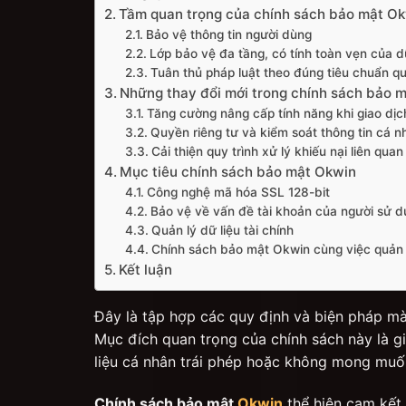
Tầm quan trọng của chính sách bảo mật O
Bảo vệ thông tin người dùng
Lớp bảo vệ đa tầng, có tính toàn vẹn của dữ
Tuân thủ pháp luật theo đúng tiêu chuẩn qu
Những thay đổi mới trong chính sách bảo 
Tăng cường nâng cấp tính năng khi giao dịch
Quyền riêng tư và kiểm soát thông tin cá 
Cải thiện quy trình xử lý khiếu nại liên qu
Mục tiêu chính sách bảo mật Okwin
Công nghệ mã hóa SSL 128-bit
Bảo vệ về vấn đề tài khoản của người sử d
Quản lý dữ liệu tài chính
Chính sách bảo mật Okwin cùng việc quản
Kết luận
Đây là tập hợp các quy định và biện pháp m
Mục đích quan trọng của chính sách này là gi
liệu cá nhân trái phép hoặc không mong muố
Chính sách bảo mật
Okwin
thể hiện cam kết 