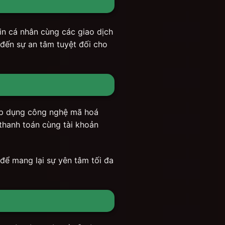
in cá nhân cùng các giao dịch
 đến sự an tâm tuyệt đối cho
áp dụng công nghệ mã hoá
thanh toán cùng tài khoản
để mang lại sự yên tâm tối đa