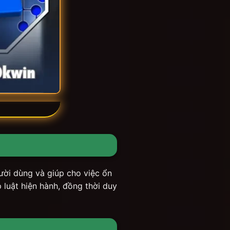
ười dùng và giúp cho việc ổn
luật hiện hành, đồng thời duy