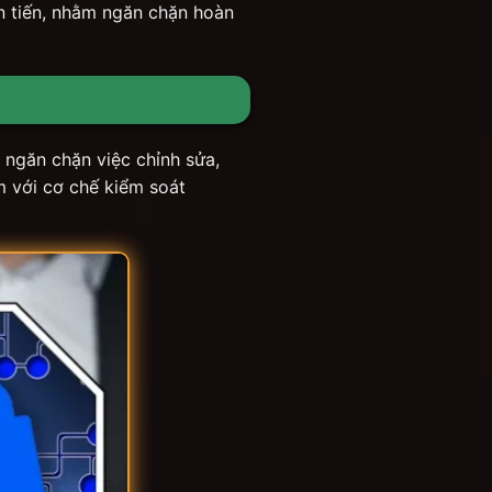
n tiến, nhằm ngăn chặn hoàn
 ngăn chặn việc chỉnh sửa,
m với cơ chế kiểm soát