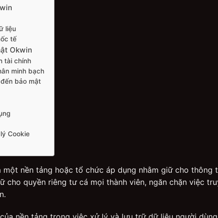
kwin
 liệu
ốc tế
mật Okwin
 tài chính
nhân minh bạch
an đến bảo mật
ụng
 lý Cookie
à một nền tảng hoặc tổ chức áp dụng nhằm giữ cho thông t
ữ cho quyền riêng tư cá mọi thành viên, ngăn chặn việc tru
n.
của nền tảng trong việc xử lý và lưu trữ dữ liệu người dùn