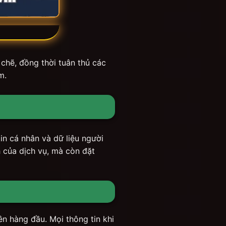
chẽ, đồng thời tuân thủ các
m.
in cá nhân và dữ liệu người
 của dịch vụ, mà còn đặt
ên hàng đầu. Mọi thông tin khi