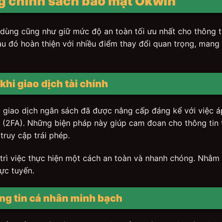
g chính sách bảo mật Okwin
dùng cũng như giữ mức độ an toàn tối ưu nhất cho thông t
au đó hoàn thiện với nhiều điểm thay đổi quan trọng, mang
hi giao dịch tài chính
 giao dịch ngân sách đã được nâng cấp đáng kể với việc 
ố (2FA). Những biện pháp này giúp cam đoan cho thông tin 
truy cập trái phép.
 trì việc thực hiện một cách an toàn và nhanh chóng. Nhằm 
ực tuyến.
ng tin cá nhân minh bạch