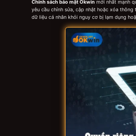
Chính sách bảo mật Okwin
mới nhất mạnh qu
yêu cầu chỉnh sửa, cập nhật hoặc xóa thông t
dữ liệu cá nhân khỏi nguy cơ bị lạm dụng hoặc