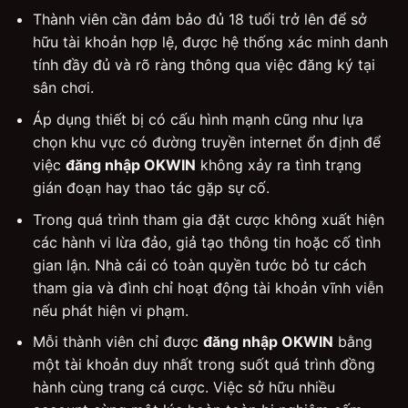
Thành viên cần đảm bảo đủ 18 tuổi trở lên để sở
hữu tài khoản hợp lệ, được hệ thống xác minh danh
tính đầy đủ và rõ ràng thông qua việc đăng ký tại
sân chơi.
Áp dụng thiết bị có cấu hình mạnh cũng như lựa
chọn khu vực có đường truyền internet ổn định để
việc
đăng nhập OKWIN
không xảy ra tình trạng
gián đoạn hay thao tác gặp sự cố.
Trong quá trình tham gia đặt cược không xuất hiện
các hành vi lừa đảo, giả tạo thông tin hoặc cố tình
gian lận. Nhà cái có toàn quyền tước bỏ tư cách
tham gia và đình chỉ hoạt động tài khoản vĩnh viễn
nếu phát hiện vi phạm.
Mỗi thành viên chỉ được
đăng nhập OKWIN
bằng
một tài khoản duy nhất trong suốt quá trình đồng
hành cùng trang cá cược. Việc sở hữu nhiều