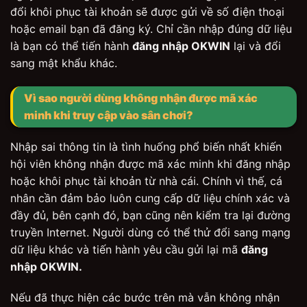
đổi khôi phục tài khoản sẽ được gửi về số điện thoại
hoặc email bạn đã đăng ký. Chỉ cần nhập đúng dữ liệu
là bạn có thể tiến hành
đăng nhập OKWIN
lại và đổi
sang mật khẩu khác.
Vì sao người dùng không nhận được mã xác
minh khi truy cập vào sân chơi?
Nhập sai thông tin là tình huống phổ biến nhất khiến
hội viên không nhận được mã xác minh khi đăng nhập
hoặc khôi phục tài khoản từ nhà cái. Chính vì thế, cá
nhân cần đảm bảo luôn cung cấp dữ liệu chính xác và
đầy đủ, bên cạnh đó, bạn cũng nên kiểm tra lại đường
truyền Internet. Người dùng có thể thử đổi sang mạng
dữ liệu khác và tiến hành yêu cầu gửi lại mã
đăng
nhập OKWIN.
Nếu đã thực hiện các bước trên mà vẫn không nhận