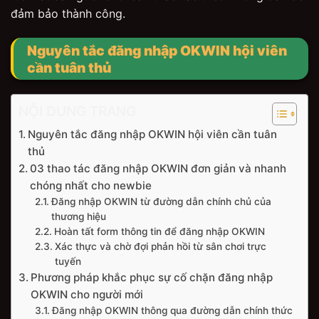
đảm bảo thành công.
Nguyên tắc đăng nhập OKWIN hội viên
cần tuân thủ
NỘI DUNG TRANG
Nguyên tắc đăng nhập OKWIN hội viên cần tuân
thủ
03 thao tác đăng nhập OKWIN đơn giản và nhanh
chóng nhất cho newbie
Đăng nhập OKWIN từ đường dẫn chính chủ của
thương hiệu
Hoàn tất form thông tin để đăng nhập OKWIN
Xác thực và chờ đợi phản hồi từ sân chơi trực
tuyến
Phương pháp khắc phục sự cố chặn đăng nhập
OKWIN cho người mới
Đăng nhập OKWIN thông qua đường dẫn chính thức