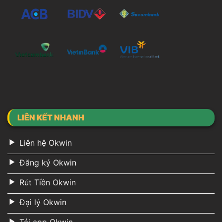
LIÊN KẾT NHANH
Liên hệ Okwin
Đăng ký Okwin
Rút Tiền Okwin
Đại lý Okwin
Tải app Okwin