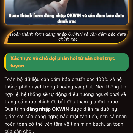
Hoàn thành form đăng nhập OKWIN và cần đảm bảo data
chính xác
Xác thực và chờ đợi phản hồi từ sân chơi trực
tuyến
Toàn bộ dữ liệu cần đảm bảo chuẩn xác 100% và hệ
thống phê duyệt trong khoảng vài phút. Nếu thông tin
hợp lệ, hệ thống sẽ tự động điều hướng người chơi về
trang cá cược chính để bắt đầu tham gia đặt cược.
Quá trình
đăng nhập OKWIN
được diễn ra dưới sự
giám sát của công nghệ bảo mật tân tiến, nên cá nhân
hoàn toàn có thể yên tâm về tính minh bạch, an toàn
của sân chơi.