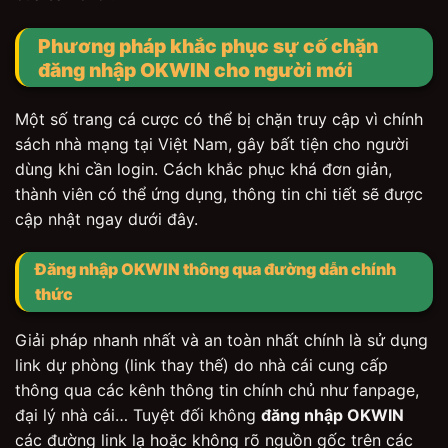
Phương pháp khắc phục sự cố chặn
đăng nhập OKWIN cho người mới
Một số trang cá cược có thể bị chặn truy cập vì chính
sách nhà mạng tại Việt Nam, gây bất tiện cho người
dùng khi cần login. Cách khắc phục khá đơn giản,
thành viên có thể ứng dụng, thông tin chi tiết sẽ được
cập nhật ngay dưới đây.
Đăng nhập OKWIN thông qua đường dẫn chính
thức
Giải pháp nhanh nhất và an toàn nhất chính là sử dụng
link dự phòng (link thay thế) do nhà cái cung cấp
thông qua các kênh thông tin chính chủ như fanpage,
đại lý nhà cái… Tuyệt đối không
đăng nhập OKWIN
các đường link lạ hoặc không rõ nguồn gốc trên các