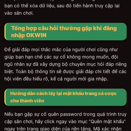
bạn có thể xóa dữ liệu, sau đó tiến hành truy cập lại
vào sân chơi.
Tổng hợp câu hỏi thường gặp khi đăng
nhập OKWIN
Để giải đáp mọi thắc mắc của người chơi cũng như
giúp bạn hạn chế các sự cố không mong muốn, đội
ngũ nhân sự đã xây dựng bộ chuyên mục hỏi đáp riêng
biệt. Toàn bộ thông tin sẽ được giải đáp chi tiết để các
hội viên đều hiểu rõ, kể cả người mới gia nhập.
Hướng dẫn cách lấy lại mật khẩu trang cá cược
cho thành viên
Nếu bạn gặp sự cố quên password trong quá trình truy
cập sân chơi, hãy click ngay vào mục “Quên mật khẩu”
ngay trên trang giao diện của nền tảng. Mã xác nhận